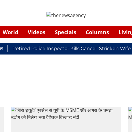
World
Videos
Specials
Columns
Livin
Retired Police Inspector Kills Cancer-Stricken Wife