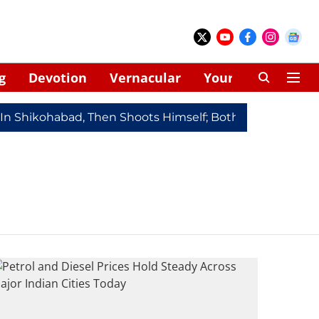
g
Devotion
Vernacular
Your Space
 In Shikohabad, Then Shoots Himself; Both Dead
Redmi