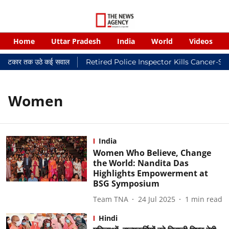
Home
Uttar Pradesh
India
World
Videos
यालयी फटकार तक उठे कई सवाल
Retired Police Inspector Kills Cancer-St
Women
India
Women Who Believe, Change
the World: Nandita Das
Highlights Empowerment at
BSG Symposium
Team TNA
24 Jul 2025
1
min read
Hindi