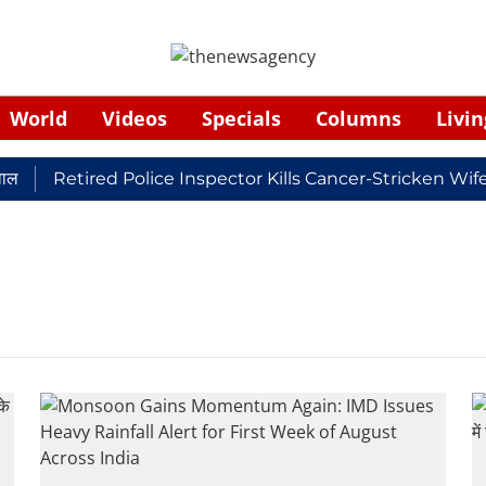
World
Videos
Specials
Columns
Livin
वाल
Retired Police Inspector Kills Cancer-Stricken Wi