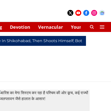
g
Devotion
Vernacular
Your Space
fe In Shikohabad, Then Shoots Himself; Both Dead
Red