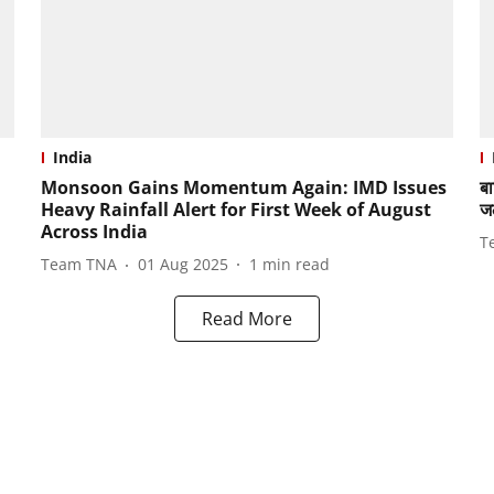
India
Monsoon Gains Momentum Again: IMD Issues
बा
Heavy Rainfall Alert for First Week of August
ज
Across India
T
Team TNA
01 Aug 2025
1
min read
Read More