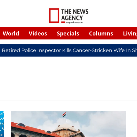
World
Videos
Specials
Columns
Livin
etired Police Inspector Kills Cancer-Stricken Wife In S