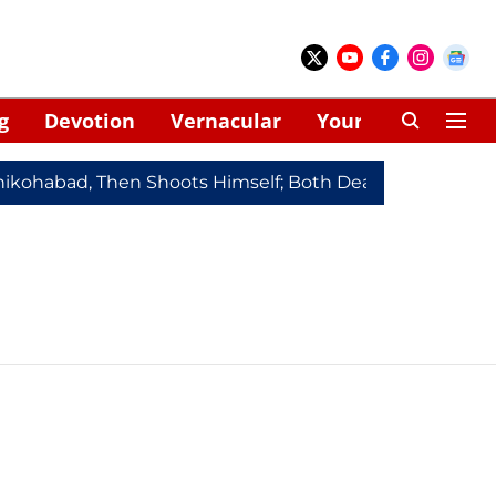
g
Devotion
Vernacular
Your Space
hikohabad, Then Shoots Himself; Both Dead
Redmi Note