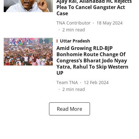
Ajay Rai, Allahabad HC Rejects
Plea To Cancel Gangster Act
Case
TNA Contributor
18 May 2024
2
min read
Uttar Pradesh
Amid Growing RLD-BJP
Bonhomie Route Change Of
Congress’s Bharat Jodo Nyay
Yatra, Rahul To Skip Western
UP
Team TNA
12 Feb 2024
2
min read
Read More