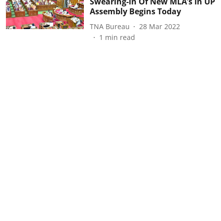
Swearing-in Of New MLA’s In UP
Assembly Begins Today
TNA Bureau
28 Mar 2022
1
min read