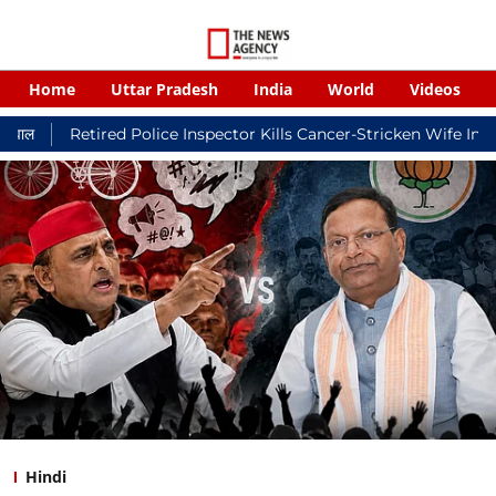
Home
Uttar Pradesh
India
World
Videos
ed Police Inspector Kills Cancer-Stricken Wife In Shikohabad, 
Hindi