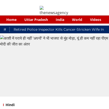
Home
Uttar Pradesh
India
World
Videos
Retired Police Inspector Kills Cancer-Stricken Wife In Shikoha
Hindi