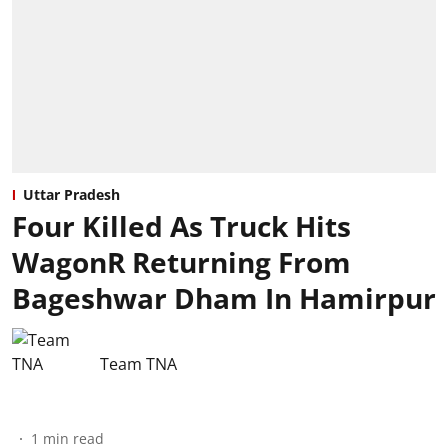
Uttar Pradesh
Four Killed As Truck Hits
WagonR Returning From
Bageshwar Dham In Hamirpur
Team TNA
1
min read