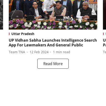
Uttar Pradesh
UP Vidhan Sabha Launches Intelligence Search
U
App For Lawmakers And General Public
P
Team TNA
12 Feb 2024
1
min read
T
Read More