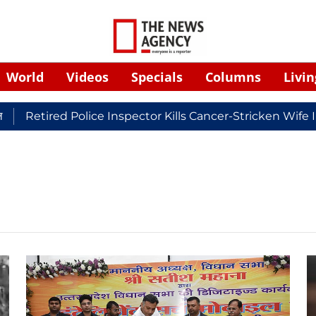
World
Videos
Specials
Columns
Livin
Retired Police Inspector Kills Cancer-Stricken Wife I