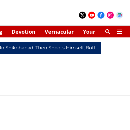
g
Devotion
Vernacular
Your Space
 In Shikohabad, Then Shoots Himself; Both Dead
Redmi