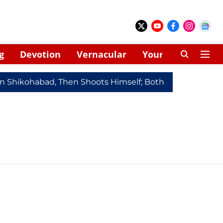
g
Devotion
Vernacular
Your Space
In Shikohabad, Then Shoots Himself; Both Dead
Redmi 