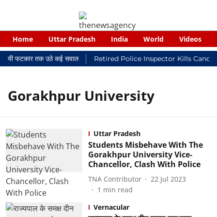
Home
Uttar Pradesh
India
World
Videos
 न्यायालयी फटकार तक उठे कई सवाल
Retired Police Inspector Kills Cance
Gorakhpur University
Uttar Pradesh
Students Misbehave With The
Gorakhpur University Vice-
Chancellor, Clash With Police
TNA Contributor
22 Jul 2023
1
min read
Vernacular