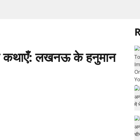
R
त कथाएँ: लखनऊ के हनुमान