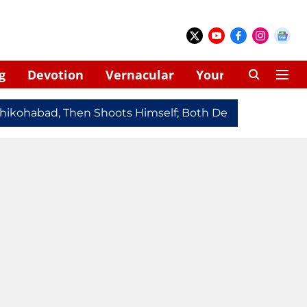
g
Devotion
Vernacular
Your Space
kohabad, Then Shoots Himself; Both Dead
Redmi Note 1