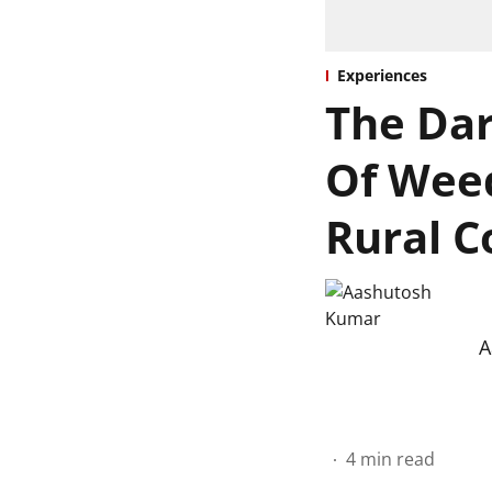
Experiences
The Dar
Of Wee
Rural 
A
4
min read