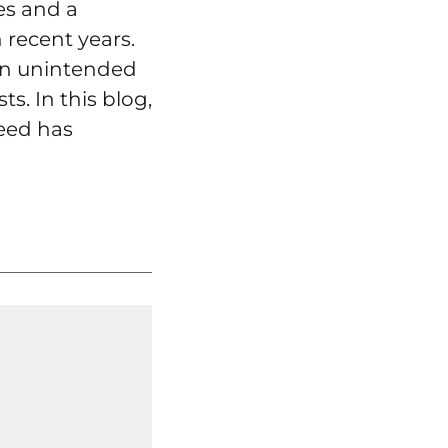
es and a
 recent years.
 an unintended
 In this blog,
weed has