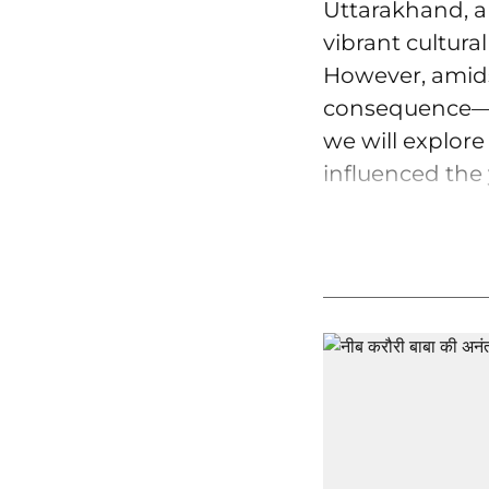
Uttarakhand, a
vibrant cultura
However, amidst
consequence—t
we will explore
influenced the 